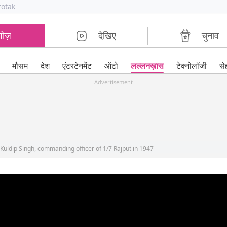
rotak
शोज़
देखिए
चुनाव
मौसम
देश
एंटरटेनमेंट
ऑटो
लल्लनख़ास
टेक्नोलॉजी
से
Advertisement
 Kuldip Singh, commanding officer of 1/7 Rajput in 1947