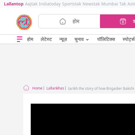
Lallantop
Aajtak
Indiatoday
Sportstak
Newstak
Mumbai Tak
Ast
होम
⌄
चुनाव
होम
लेटेस्ट
न्यूज़
पॉलिटिक्स
स्पोर्ट्स
Home
Lallankhas
tarikh the story of how Brigadier Bakshi