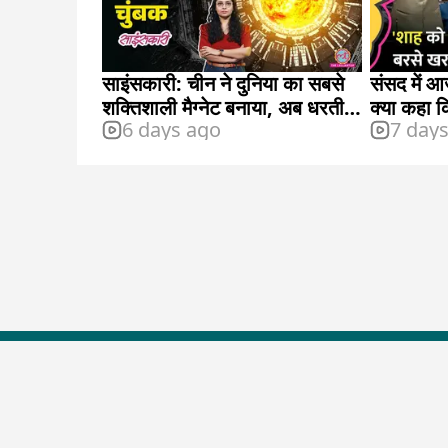
साइंसकारी: चीन ने दुनिया का सबसे
संसद में 
शक्तिशाली मैग्नेट बनाया, अब धरती
क्या कहा 
6 days ago
7 day
पर आर्टिफिशियल सूर्य बनाने की
तैयारी है
Top Shows
The Lallantop Show