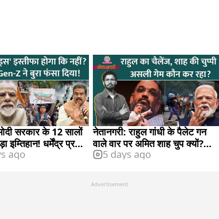
मोदी सरकार के 12 सालों
नेतानगरी: राहुल गांधी के पैलेट गन
ा इम्तिहान! धर्मेंद्र प्रधान
वाले वार पर अमित शाह चुप क्यों?
ys ago
5 days ago
से ही थमेगा छात्रों का
शहजाद पूनावाला BJP छोड़ देंगे?
Advertisement