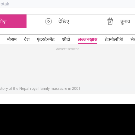
rotak
शोज़
देखिए
चुनाव
मौसम
देश
एंटरटेनमेंट
ऑटो
लल्लनख़ास
टेक्नोलॉजी
से
Advertisement
 story of the Nepal royal family massacre in 2001