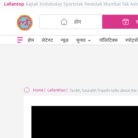
Lallantop
Aajtak
Indiatoday
Sportstak
Newstak
Mumbai Tak
Ast
होम
⌄
चुनाव
होम
लेटेस्ट
न्यूज़
पॉलिटिक्स
स्पोर्ट्स
Home
Lallankhas
Tarikh, Saurabh Tripathi talks about the