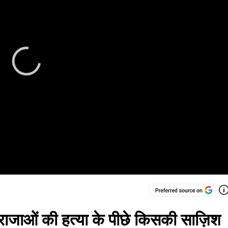
दो राजाओं की हत्या के पीछे किसकी साज़िश