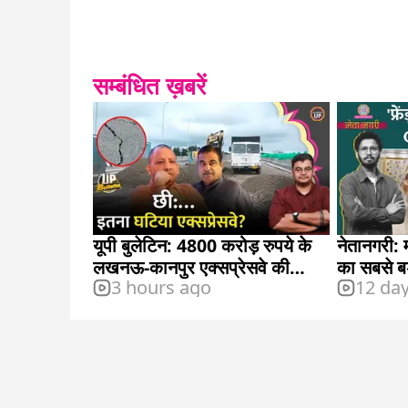
सम्बंधित ख़बरें
यूपी बुलेटिन: 4800 करोड़ रुपये के
नेतानगरी: 
लखनऊ-कानपुर एक्सप्रेसवे की
का सबसे बड़
3 hours ago
12 da
जिम्मेदारी किसकी है?
के इस्तीफे 
गुस्सा?