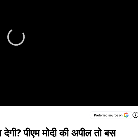
ला देगी? पीएम मोदी की अपील तो बस