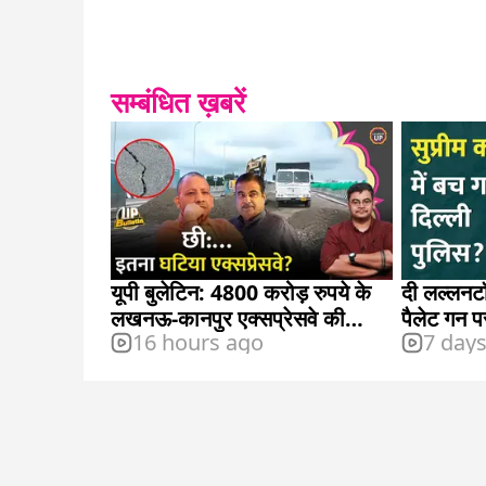
सम्बंधित ख़बरें
यूपी बुलेटिन: 4800 करोड़ रुपये के
दी लल्लनटॉप
लखनऊ-कानपुर एक्सप्रेसवे की
पैलेट गन 
16 hours ago
7 day
जिम्मेदारी किसकी है?
दिया?