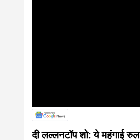
दी लल्लनटॉप शो: ये महंगाई रु