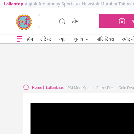
Lallantop
Aajtak
Indiatoday
Sportstak
Newstak
Mumbai Tak
Ast
होम
⌄
चुनाव
होम
लेटेस्ट
न्यूज़
पॉलिटिक्स
स्पोर्ट्स
Home
Lallankhas
PM Modi Speech Petrol Diesel Gold Dear