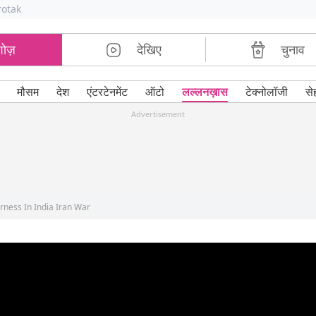
rotak
शोज़
देखिए
चुनाव
मौसम
देश
एंटरटेनमेंट
ऑटो
लल्लनख़ास
टेक्नोलॉजी
से
Advertisement
ness In India Iran War