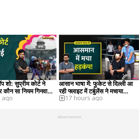
 शो: सुप्रीम कोर्ट ने
आसान भाषा में: फुकेट से दिल्ली आ
पर कौन सा नियम गिनवा
रही फ्लाइट में टर्बुलेंस ने मचाया
s ago
17 hours ago
हड़कंप, क्या होता है यह?
Advertisement