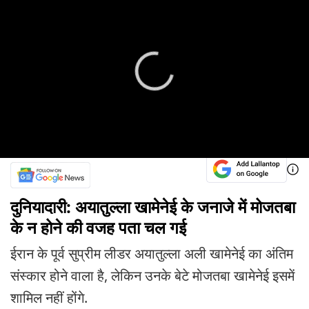
दुनियादारी: अयातुल्ला खामेनेई के जनाजे में मोजतबा
के न होने की वजह पता चल गई
ईरान के पूर्व सुप्रीम लीडर अयातुल्ला अली खामेनेई का अंतिम
संस्कार होने वाला है, लेकिन उनके बेटे मोजतबा खामेनेई इसमें
शामिल नहीं होंगे.