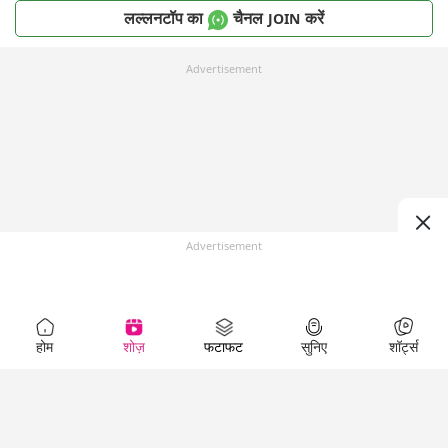
लल्लनटॉप का
चैनल
करें
JOIN
Advertisement
Advertisement
होम
शोज़
फटाफट
सुनिए
शॉर्ट्स
Top Shows
LallanKhas News
Entertainment
News
The Lallantop Show
Hindi Satire & Humor