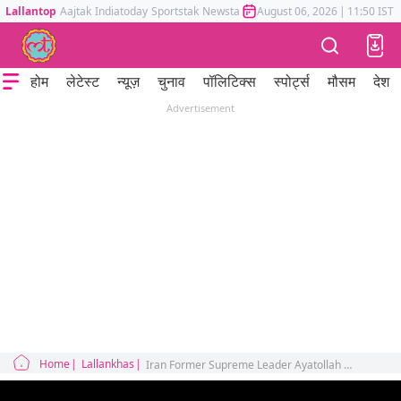
Lallantop
Aajtak
Indiatoday
Sportstak
Newstak
Mumbai Tak
August 06, 2026
Astrotak
|
11:50 IST
होम
लेटेस्ट
न्यूज़
चुनाव
पॉलिटिक्स
स्पोर्ट्स
मौसम
देश
Advertisement
Home
Lallankhas
Iran Former Supreme Leader Ayatollah Ali Khamenei Last Rites Mojtaba Khamenei