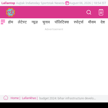
Lallantop
Aajtak
Indiatoday
Sportstak
Newstak
Mumbai Tak
August 06, 2026
Astrotak
|
18:54 IST
होम
लेटेस्ट
न्यूज़
चुनाव
पॉलिटिक्स
स्पोर्ट्स
मौसम
देश
Advertisement
Home
Lallankhas
budget 2024: bihar infrastructure development expressways temple corridors nitish kumar