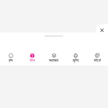
Advertisement
होम
शोज़
फटाफट
सुनिए
शॉर्ट्स
Top Shows
LallanKhas News
Entertainment
News
The Lallantop Show
Hindi Satire & Humor
Duniyadaari
Lallankhas Specials
Guest in the
Breaking News
Entertainment News
Newsroom
Top Political News
Hindi
Netanagri
Hindi
Top stories Cinema
Lallantop Baithki
Top History News
Entertainment Special
Kharcha Paani
Real Stories News
News
Aasan Bhasha Mein
Latest Political News
Top movies series
Social List
Top Literature News
review