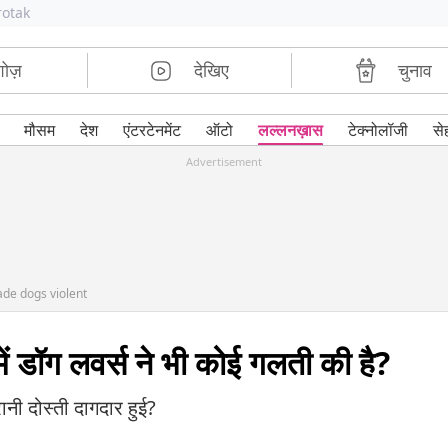
rotak
शोज़
देखिए
चुनाव
मौसम
देश
एंटरटेनमेंट
ऑटो
लल्लनख़ास
टेक्नोलॉजी
से
Advertisement
de dogs violent
 में डॉग लवर्स ने भी कोई गलती की है?
ानी दोस्ती दागदार हुई?