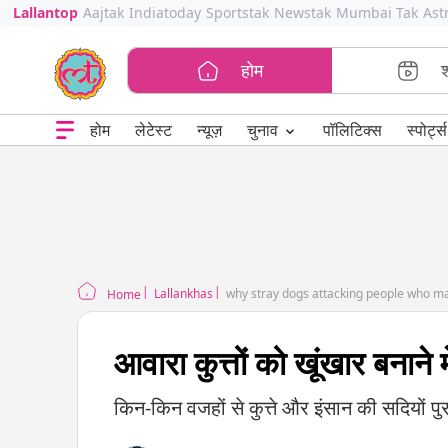
Lallantop
Aajtak
Indiatoday
Sportstak
Newstak
Mumbai Tak
Ast
होम
⌄
चुनाव
होम
लेटेस्ट
न्यूज़
पॉलिटिक्स
स्पोर्ट्स
Lallankhas
why stray dogs attacking people who ma
Home
आवारा कुत्तों को खूंखार बनाने
किन-किन वजहों से कुत्ते और इंसान की सदियों पुर