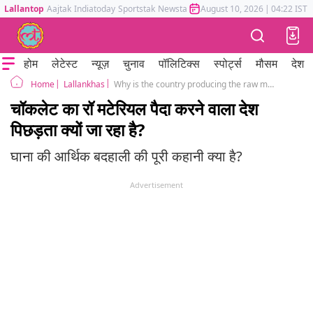
Lallantop
Aajtak
Indiatoday
Sportstak
Newstak
Mumbai Tak
August 10, 2026
Astrotak
|
04:22 IST
होम
लेटेस्ट
न्यूज़
चुनाव
पॉलिटिक्स
स्पोर्ट्स
मौसम
देश
Lallankhas
Why is the country producing the raw material of chocolate going backward ghana
Home
चॉकलेट का रॉ मटेरियल पैदा करने वाला देश
पिछड़ता क्यों जा रहा है?
घाना की आर्थिक बदहाली की पूरी कहानी क्या है?
Advertisement