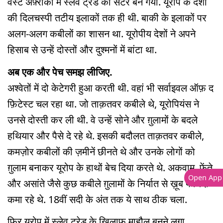
वेस्ट अफ़्रीका में स्लेव ट्रेड का सेंटर बन गया. यूरोप के देशों
की दिलचस्पी तटीय इलाकों तक ही थी. बाकी के इलाकों पर
अलग-अलग कबीलों का शासन था. यूरोपीय देशों ने अपने
हिसाब से उन्हें दोस्तों और दुश्मनों में बांटा था.
अब एक और पेच समझ लीजिए.
अश्वेतों में दो केटेगरी हुआ करती थी. वहां भी सर्वाइवल ऑफ़ द
फ़िटेस्ट चल रहा था. जो ताक़तवर कबीले थे, यूरोपियंस ने
उनसे दोस्ती कर ली थी. वे उन्हें सोने और ग़ुलामों के बदले
हथियार और पैसे दे रहे थे. इसकी बदौलत ताक़तवर कबीले,
कमज़ोर कबीलों की ज़मीनें छीनते थे और उनके लोगों को
ग़ुलाम बनाकर यूरोप के हाथों बेच दिया करते थे. अकवामु, फेंते
Open App
और असांते जैसे कुछ कबीले ग़ुलामों के निर्यात से ख़ूब फायदा
कमा रहे थे. 18वीं सदी के अंत तक ये साथ ठीक चला.
फिर यूरोप में स्लेव ट्रेड के ख़िलाफ़ माहौल बनने लगा.