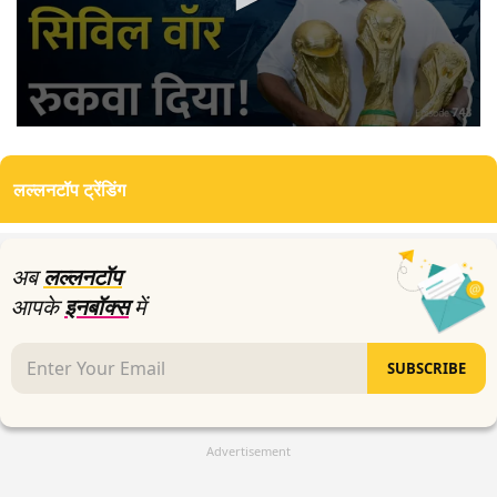
0
seconds
of
लल्लनटॉप ट्रेंडिंग
17
minutes,
50
seconds
अब
लल्लनटॉप
आपके
इनबॉक्स
में
SUBSCRIBE
Advertisement