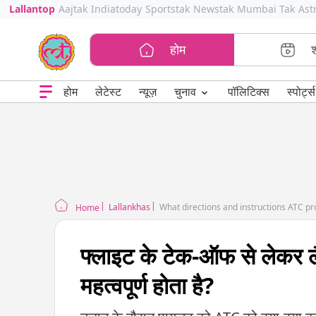
Lallantop
Aajtak
Indiatoday
Sportstak
Newstak
Mumbai Tak
Ast
होम
⌄
चुनाव
होम
लेटेस्ट
न्यूज़
पॉलिटिक्स
स्पोर्ट्स
Lallankhas
What directions and instructions ATC pro
Home
फ्लाइट के टेक-ऑफ से लेकर 
महत्वपूर्ण होता है?