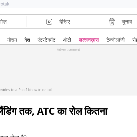
rotak
शोज़
देखिए
चुनाव
मौसम
देश
एंटरटेनमेंट
ऑटो
लल्लनख़ास
टेक्नोलॉजी
से
Advertisement
vides to a Pilot? Know in detail
लैंडिंग तक, ATC का रोल कितना