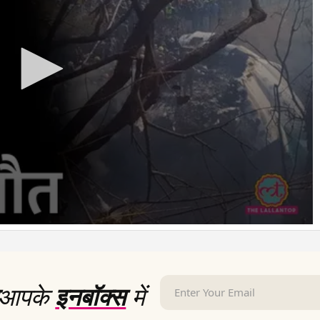
आपके
इनबॉक्स
में