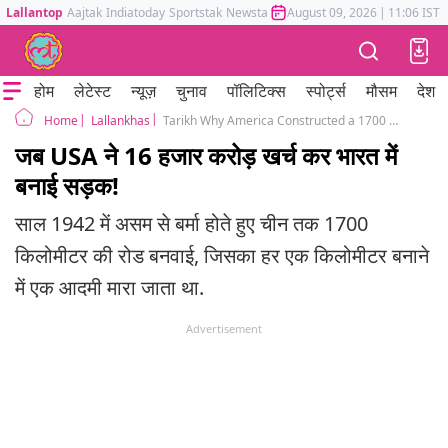
Lallantop
Aajtak
Indiatoday
Sportstak
Newstak
Mumbai Tak
August 09, 2026
Astrotak
|
11:06 IST
होम
लेटेस्ट
न्यूज़
चुनाव
पॉलिटिक्स
स्पोर्ट्स
मौसम
देश
Lallankhas
Tarikh Why America Constructed a 1700 Km Stilwell Road between India and China in 1945
Home
जब USA ने 16 हजार करोड़ खर्च कर भारत में
बनाई सड़क!
साल 1942 में असम से बर्मा होते हुए चीन तक 1700
किलोमीटर की रोड बनवाई, जिसका हर एक किलोमीटर बनाने
में एक आदमी मारा जाता था.
Advertisement