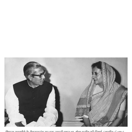
शिमला समझौते के बैकग्राउंड का एक जरूरी पहलू था, शेख मुजीब की रिहाई (तस्वीर: Getty)