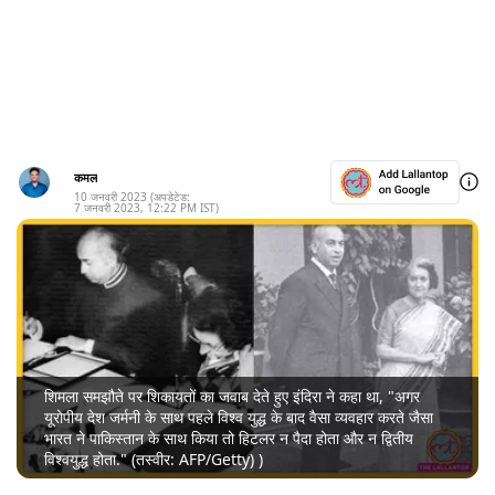
कमल
10 जनवरी 2023
(अपडेटेड:
7 जनवरी 2023
,
12:22 PM
IST)
शिमला समझौते पर शिकायतों का जवाब देते हुए इंदिरा ने कहा था, "अगर
यूरोपीय देश जर्मनी के साथ पहले विश्व युद्ध के बाद वैसा व्यवहार करते जैसा
भारत ने पाकिस्तान के साथ किया तो हिटलर न पैदा होता और न द्वितीय
विश्वयुद्ध होता." (तस्वीर: AFP/Getty) )