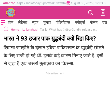
Lallantop
Aajtak
Indiatoday
Sportstak
Newstak
Mumbai Tak
August 06, 2026
Astrotak
|
12:03 IST
होम
लेटेस्ट
न्यूज़
चुनाव
पॉलिटिक्स
स्पोर्ट्स
मौसम
देश
Lallankhas
Tarikh What has Indira Gandhi release of Pakistan POW's after 1971 war to do with Sheikh Mujibur Rahman
Home
भारत ने 93 हजार पाक युद्धबंदी क्यों रिहा किए?
शिमला समझौते के दौरान इंदिरा पाकिस्तान के युद्धबंदी छोड़ने
के लिए राजी हो गई थीं. इसके कई कारण गिनाए जाते हैं. इसी
से जुड़ा है एक जरूरी मुलाक़ात का किस्सा.
Advertisement