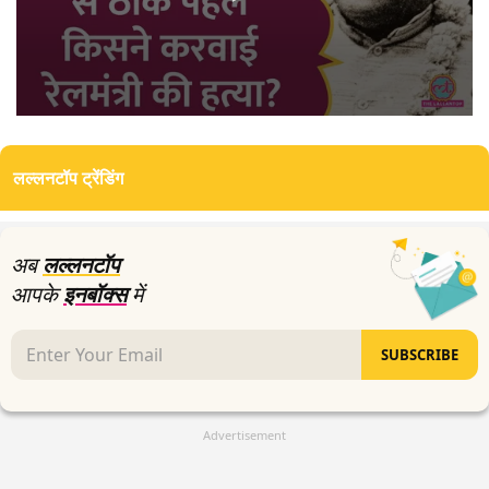
0
seconds
of
लल्लनटॉप ट्रेंडिंग
12
minutes,
46
seconds
अब
लल्लनटॉप
आपके
इनबॉक्स
में
SUBSCRIBE
Advertisement