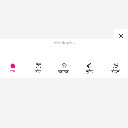
Advertisement
होम
शोज़
फटाफट
सुनिए
शॉर्ट्स
(
)
Top Shows
LallanKhas News
Entertainment
News
The Lallantop Show
Hindi Satire & Humor
Duniyadaari
Lallankhas Specials
Guest in the
Breaking News
Entertainment News
Newsroom
Top Political News
Hindi
Netanagri
Hindi
Top stories Cinema
Lallantop Baithki
Top History News
Entertainment Special
Kharcha Paani
Real Stories News
News
Aasan Bhasha Mein
Latest Political News
Top movies series
Social List
Top Literature News
review