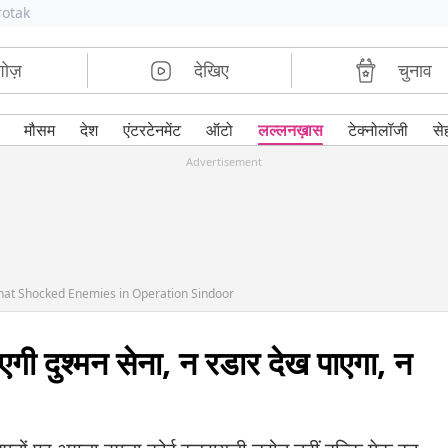
rotak
शोज़
देखिए
चुनाव
मौसम
देश
एंटरटेनमेंट
ऑटो
लल्लनख़ास
टेक्नोलॉजी
से
Advertisement
That Shocked Enemies in Operation Sindoor
गी दुश्मन सेना, न रडार देख पाएगा, न