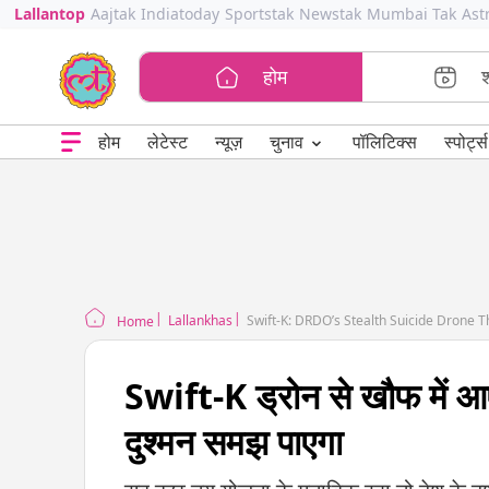
Lallantop
Aajtak
Indiatoday
Sportstak
Newstak
Mumbai Tak
Ast
होम
⌄
चुनाव
होम
लेटेस्ट
न्यूज़
पॉलिटिक्स
स्पोर्ट्स
Lallankhas
Swift-K: DRDO’s Stealth Suicide Drone 
Home
Swift-K ड्रोन से खौफ में आए
दुश्मन समझ पाएगा