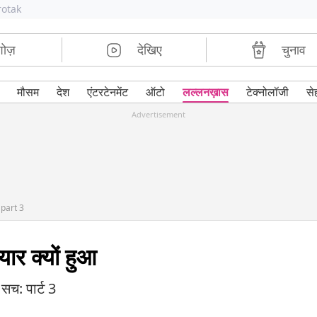
rotak
शोज़
देखिए
चुनाव
मौसम
देश
एंटरटेनमेंट
ऑटो
लल्लनख़ास
टेक्नोलॉजी
से
Advertisement
part 3
यार क्यों हुआ
सच: पार्ट 3