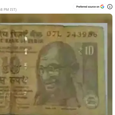
58 PM
IST)