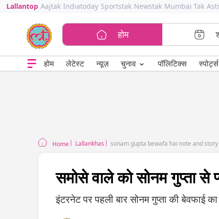
Lallantop
Aajtak
Indiatoday
Sportstak
Newstak
Mumbai Tak
Ast
होम
⌄
चुनाव
होम
लेटेस्ट
न्यूज़
पॉलिटिक्स
स्पोर्ट्स
Lallankhas
sonam gupta bewafa hai note and story 
Home
समोसे वाले को सोनम गुप्ता से प्
इंटरनेट पर पहली बार सोनम गुप्ता की बेवफाई का 