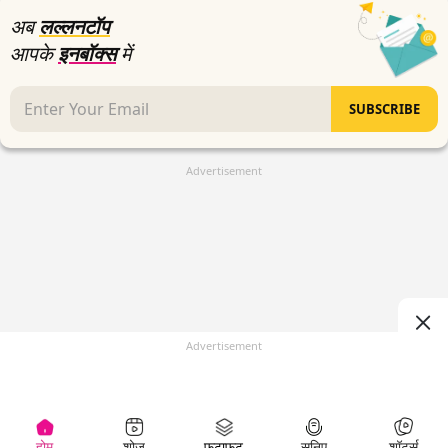
अब
लल्लनटॉप
आपके
इनबॉक्स
में
SUBSCRIBE
Advertisement
Advertisement
होम
शोज़
फटाफट
सुनिए
शॉर्ट्स