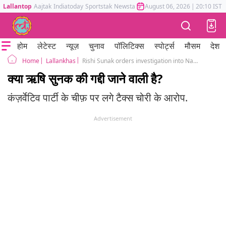
Lallantop
Aajtak
Indiatoday
Sportstak
Newstak
Mumbai Tak
August 06, 2026
Astrotak
|
20:10 IST
होम
लेटेस्ट
न्यूज़
चुनाव
पॉलिटिक्स
स्पोर्ट्स
मौसम
देश
Lallankhas
Rishi Sunak orders investigation into Nadhim Zahawi tax row
Home
क्या ऋषि सुनक की गद्दी जाने वाली है?
कंज़र्वेटिव पार्टी के चीफ़ पर लगे टैक्स चोरी के आरोप.
Advertisement