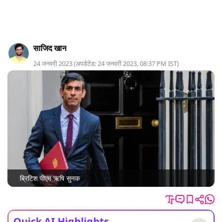
साजिद खान
24 जनवरी 2023
(
अपडेटेड:
24 जनवरी 2023
,
08:37 PM
IST
)
ब्रिटिश पीएम ऋषि सुनक
Quick AI Highlights