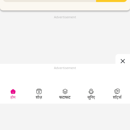
Advertisement
Advertisement
होम
शोज़
फटाफट
सुनिए
शॉर्ट्स
(
)
Top Shows
LallanKhas News
Entertainment