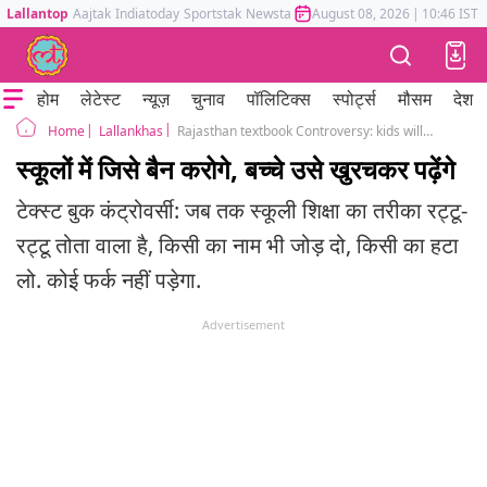
Lallantop
Aajtak
Indiatoday
Sportstak
Newstak
Mumbai Tak
August 08, 2026
Astrotak
|
10:46 IST
होम
लेटेस्ट
न्यूज़
चुनाव
पॉलिटिक्स
स्पोर्ट्स
मौसम
देश
Lallankhas
Rajasthan textbook Controversy: kids will find their way to read what you ban from the books
Home
स्कूलों में जिसे बैन करोगे, बच्चे उसे खुरचकर पढ़ेंगे
टेक्स्ट बुक कंट्रोवर्सी: जब तक स्कूली शिक्षा का तरीका रट्टू-
रट्टू तोता वाला है, किसी का नाम भी जोड़ दो, किसी का हटा
लो. कोई फर्क नहीं पड़ेगा.
Advertisement