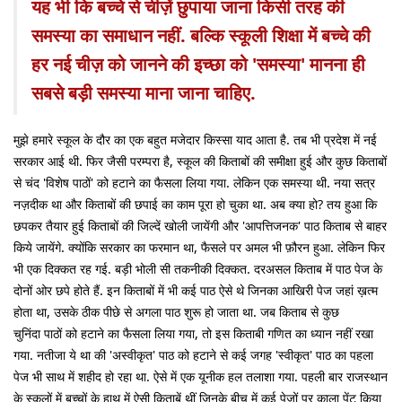
यह भी कि बच्चे से चीज़ें छुपाया जाना किसी तरह की
समस्या का समाधान नहीं. बल्कि स्कूली शिक्षा में बच्चे की
हर नई चीज़ को जानने की इच्छा को 'समस्या' मानना ही
सबसे बड़ी समस्या माना जाना चाहिए.
मुझे हमारे स्कूल के दौर का एक बहुत मजेदार किस्सा याद आता है. तब भी प्रदेश में नई
सरकार आई थी. फिर जैसी परम्परा है, स्कूल की किताबों की समीक्षा हुई और कुछ किताबों
से चंद 'विशेष पाठों' को हटाने का फैसला लिया गया. लेकिन एक समस्या थी. नया सत्र
नज़दीक था और किताबों की छपाई का काम पूरा हो चुका था. अब क्या हो? तय हुआ कि
छपकर तैयार हुई किताबों की जिल्दें खोली जायेंगी और 'आपत्तिजनक' पाठ किताब से बाहर
किये जायेंगे. क्योंकि सरकार का फरमान था, फैसले पर अमल भी फ़ौरन हुआ. लेकिन फिर
भी एक दिक्कत रह गई. बड़ी भोली सी तकनीकी दिक्कत. दरअसल किताब में पाठ पेज के
दोनों ओर छपे होते हैं. इन किताबों में भी कई पाठ ऐसे थे जिनका आखिरी पेज जहां ख़त्म
होता था, उसके ठीक पीछे से अगला पाठ शुरू हो जाता था. जब किताब से कुछ
चुनिंदा पाठों को हटाने का फैसला लिया गया, तो इस किताबी गणित का ध्यान नहीं रखा
गया. नतीजा ये था की 'अस्वीकृत' पाठ को हटाने से कई जगह 'स्वीकृत' पाठ का पहला
पेज भी साथ में शहीद हो रहा था. ऐसे में एक यूनीक हल तलाशा गया. पहली बार राजस्थान
के स्कूलों में बच्चों के हाथ में ऐसी किताबें थीं जिनके बीच में कई पेजों पर काला पेंट किया