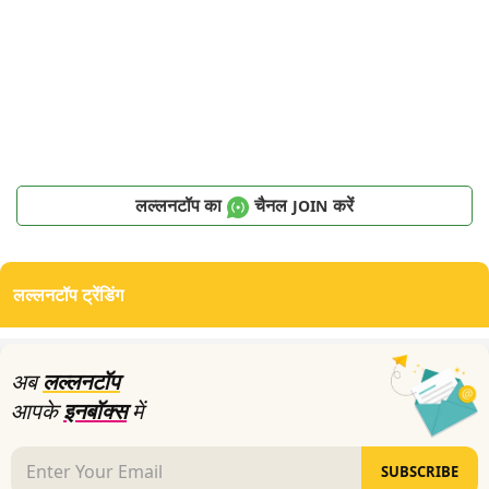
लल्लनटॉप का
चैनल
करें
JOIN
लल्लनटॉप ट्रेंडिंग
अब
लल्लनटॉप
आपके
इनबॉक्स
में
SUBSCRIBE