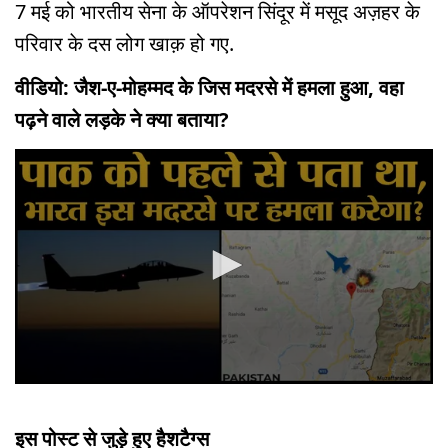
7 मई को भारतीय सेना के ऑपरेशन सिंदूर में मसूद अज़हर के
परिवार के दस लोग खाक़ हो गए.
वीडियो: जैश-ए-मोहम्मद के जिस मदरसे में हमला हुआ, वहा
पढ़ने वाले लड़के ने क्या बताया?
0
seconds
of
इस पोस्ट से जुड़े हुए हैशटैग्स
3