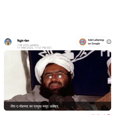
सिद्धांत मोहन
7 मई 2025
(अपडेटेड:
11 नवंबर 2025
,
11:57 PM
IST)
जैश-ए-मोहम्मद का प्रमुख मसूद अजहर.