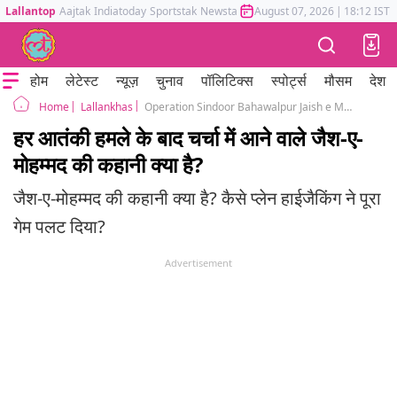
Lallantop
Aajtak
Indiatoday
Sportstak
Newstak
Mumbai Tak
August 07, 2026
Astrotak
|
18:12 IST
होम
लेटेस्ट
न्यूज़
चुनाव
पॉलिटिक्स
स्पोर्ट्स
मौसम
देश
Lallankhas
Operation Sindoor Bahawalpur Jaish e Mohammad Masood azhar Pakistan India LOC attack video ceasefire violation
Home
हर आतंकी हमले के बाद चर्चा में आने वाले जैश-ए-
मोहम्मद की कहानी क्या है?
जैश-ए-मोहम्मद की कहानी क्या है? कैसे प्लेन हाईजैकिंग ने पूरा
गेम पलट दिया?
Advertisement