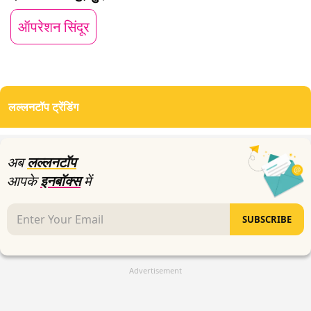
minutes,
6
ऑपरेशन सिंदूर
seconds
लल्लनटॉप ट्रेंडिंग
अब
लल्लनटॉप
आपके
इनबॉक्स
में
SUBSCRIBE
Advertisement