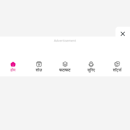
Advertisement
होम
शोज़
फटाफट
सुनिए
शॉर्ट्स
(
)
Top Shows
LallanKhas News
Entertainment
News
The Lallantop Show
Hindi Satire & Humor
Duniyadaari
Lallankhas Specials
Guest in the
Breaking News
Entertainment News
Newsroom
Top Political News
Hindi
Netanagri
Hindi
Top stories Cinema
Lallantop Baithki
Top History News
Entertainment Special
Kharcha Paani
Real Stories News
News
Aasan Bhasha Mein
Latest Political News
Top movies series
Social List
Top Literature News
review
Tarikh
Top Persons News
Latest Entertainment