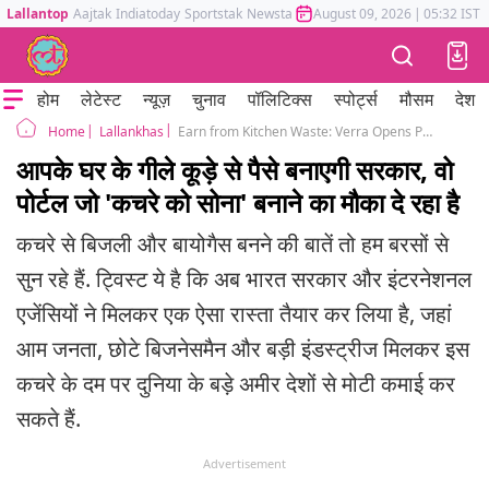
Lallantop
Aajtak
Indiatoday
Sportstak
Newstak
Mumbai Tak
August 09, 2026
Astrotak
|
05:32 IST
होम
लेटेस्ट
न्यूज़
चुनाव
पॉलिटिक्स
स्पोर्ट्स
मौसम
देश
Lallankhas
Earn from Kitchen Waste: Verra Opens Public Portal for India Waste Management Projects and Global Carbon Credits
Home
आपके घर के गीले कूड़े से पैसे बनाएगी सरकार, वो
पोर्टल जो 'कचरे को सोना' बनाने का मौका दे रहा है
कचरे से बिजली और बायोगैस बनने की बातें तो हम बरसों से
सुन रहे हैं. ट्विस्ट ये है कि अब भारत सरकार और इंटरनेशनल
एजेंसियों ने मिलकर एक ऐसा रास्ता तैयार कर लिया है, जहां
आम जनता, छोटे बिजनेसमैन और बड़ी इंडस्ट्रीज मिलकर इस
कचरे के दम पर दुनिया के बड़े अमीर देशों से मोटी कमाई कर
सकते हैं.
Advertisement