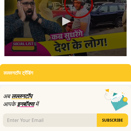
0
seconds
of
लल्लनटॉप ट्रेंडिंग
6
minutes,
39
seconds
अब
लल्लनटॉप
आपके
इनबॉक्स
में
SUBSCRIBE