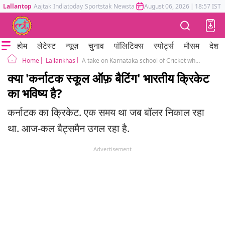
Lallantop
Aajtak
Indiatoday
Sportstak
Newstak
Mumbai Tak
August 06, 2026
Astrotak
|
18:57 IST
होम
लेटेस्ट
न्यूज़
चुनाव
पॉलिटिक्स
स्पोर्ट्स
मौसम
देश
Lallankhas
A take on Karnataka school of Cricket while a lot of Batsmen from the state are flourishing in the field
Home
क्या 'कर्नाटक स्कूल ऑफ़ बैटिंग' भारतीय क्रिकेट
का भविष्य है?
कर्नाटक का क्रिकेट. एक समय था जब बॉलर निकाल रहा
था. आज-कल बैट्समैन उगल रहा है.
Advertisement