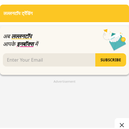
लल्लनटॉप ट्रेंडिंग
अब
लल्लनटॉप
आपके
इनबॉक्स
में
SUBSCRIBE
Advertisement