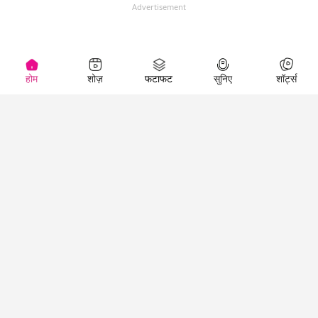
Advertisement
होम
शोज़
फटाफट
सुनिए
शॉर्ट्स
(
)
Top Shows
LallanKhas News
Entertainment
News
The Lallantop Show
Hindi Satire & Humor
Duniyadaari
Lallankhas Specials
Guest in the
Breaking News
Entertainment News
Newsroom
Top Political News
Hindi
Netanagri
Hindi
Top stories Cinema
Lallantop Baithki
Top History News
Entertainment Special
Kharcha Paani
Real Stories News
News
Aasan Bhasha Mein
Latest Political News
Top movies series
Social List
Top Literature News
review
Tarikh
Top Persons News
Latest Entertainment
Sehat
Top Profiles
News
The Cinema Show
Viral News
Business News
Technology
Top News
News
Business News in
Breaking News Hindi
Hindi
Top News Hindi