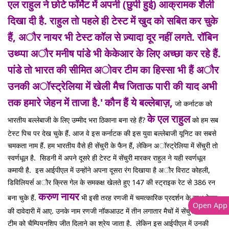
एल राहुल ने छोटे फॉर्मेट में अपनी (छुपी हुई) आक्रामक शैली
दिखा दी है. राहुल तो पहले ही टेस्ट में खुद को सबित कर चुके
हैं, अौर नायर भी टेस्ट कॉल से ज़्यादा दूर नहीं लगते. रॉबिन
उथ्प्पा अौर मनीष पांडे भी केकेआर के लिए अच्छा कर रहे हैं.
पांडे तो भारत की सीमित अोवर टीम का हिस्सा भी हैं अौर
उनकी अॉस्ट्रेलिया में खेली मैच जिताऊ पारी की याद अभी
तक हमारे जेहन में ताजा है.'
कौन हैं ये बल्लेबाज़,
जो कर्नाटक को
के एल राहुल
भारतीय बल्लेबाजी के लिए उम्मीद भरा ठिकाना बना रहे हैं?
को हम सब
टेस्ट पिच पर देख चुके हैं. आज वे इस कर्नाटक की इस युवा बल्लेबाजी यूनिट का सबसे
चमकता नाम हैं. हम भारतीय वैसे ही सेंचुरी के फैन हैं, लेकिन अॉस्ट्रेलिया में सेंचुरी तो
स्वर्णधूल है. सिडनी में अपने दूसरे ही टेस्ट में सेंचुरी मारकर राहुल ने यही स्वर्णधूल
कमायी है. इस आईपीएल में उन्होंने अपना दूसरा रंग दिखाया है अौर विराट कोहली,
डिविलियर्स अौर क्रिस गेल के समकक्ष खेलते हुए 147 की स्ट्राइक रेट से 386 रन
करुण नायर
बना चुके हैं.
भी इसी तरह रणजी में चमत्कारिक प्रदर्शन के साथ टेस्ट
Open App
की दावेदारी में आए. उनके नाम रणजी नॉकआउट में तीन लगातार मैचों में सेंचुरी लगाकर
टीम को चैम्पियनशिप जीत दिलाने का श्रेय जाता है. लेकिन इस आईपीएल में उनकी