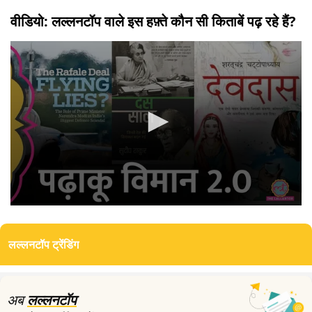
वीडियो: लल्लनटॉप वाले इस हफ़्ते कौन सी किताबें पढ़ रहे हैं?
0
seconds
of
लल्लनटॉप ट्रेंडिंग
9
minutes,
25
seconds
अब
लल्लनटॉप