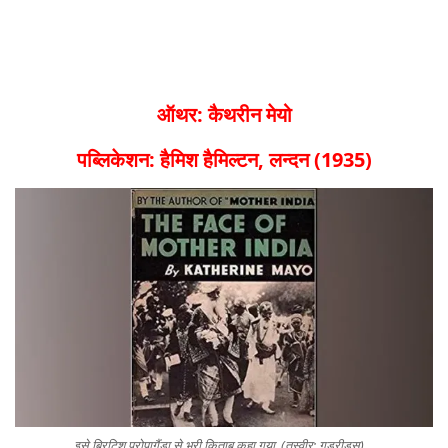
ऑथर: कैथरीन मेयो
पब्लिकेशन: हैमिश हैमिल्टन, लन्दन (1935)
इसे ब्रिटिश प्रोपागैंडा से भरी किताब कहा गया. (तस्वीर: गुडरीड्स)