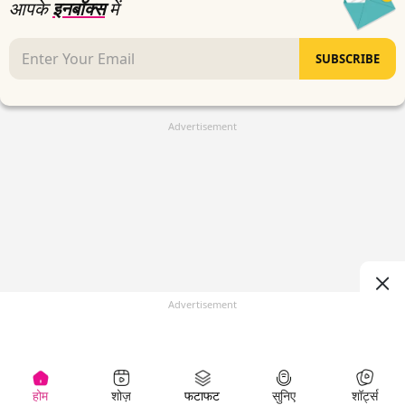
आपके
इनबॉक्स
में
SUBSCRIBE
Advertisement
Advertisement
होम
शोज़
फटाफट
सुनिए
शॉर्ट्स
(
)