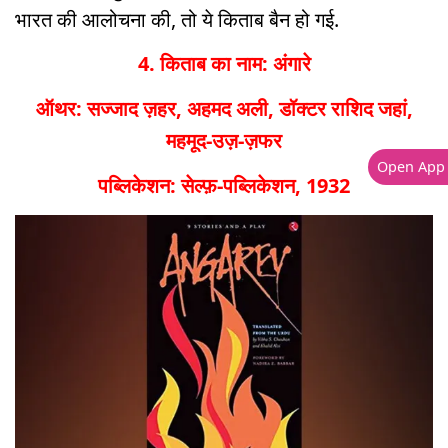
भारत की आलोचना की, तो ये किताब बैन हो गई.
4. किताब का नाम: अंगारे
ऑथर: सज्जाद ज़हर, अहमद अली, डॉक्टर राशिद जहां,
महमूद-उज़-ज़फर
Open App
पब्लिकेशन: सेल्फ़-पब्लिकेशन, 1932