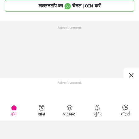
लल्लनटॉप का
चैनल
करें
JOIN
Advertisement
Advertisement
होम
शोज़
फटाफट
सुनिए
शॉर्ट्स
Top Shows
LallanKhas News
Entertainment