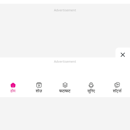
Advertisement
Advertisement
होम
शोज़
फटाफट
सुनिए
शॉर्ट्स
Top Shows
LallanKhas News
Entertainment
News
The Lallantop Show
Hindi Satire & Humor
Duniyadaari
Lallankhas Specials
Guest in the
Breaking News
Entertainment News
Newsroom
Top Political News
Hindi