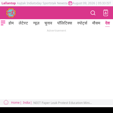
Lallantop
Aajtak
Indiatoday
Sportstak
Newstak
Mumbai Tak
August 09, 2026
Astrotak
|
05:33 IST
होम
लेटेस्ट
न्यूज़
चुनाव
पॉलिटिक्स
स्पोर्ट्स
मौसम
देश
Advertisement
Home
India
NEET Paper Leak Protest Education Minister Dharmendra Pradhan NTA