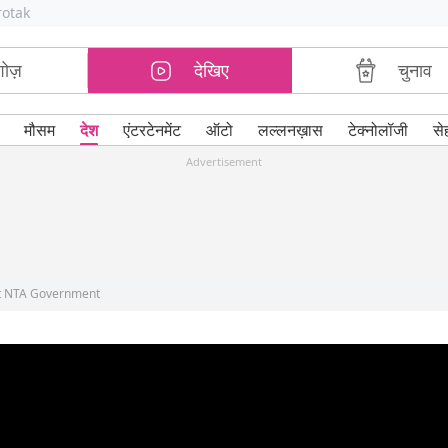
rotak
शोज़
देखिए
चुनाव
मौसम
देश
एंटरटेनमेंट
ऑटो
लल्लनख़ास
टेक्नोलॉजी
से
Advertisement
at NTA Government