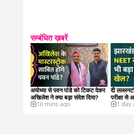
सम्बंधित ख़बरें
अयोध्या से पवन पांडे को टिकट देकर
दी लल्लनट
अखिलेश ने क्या बड़ा संदेश दिया?
परीक्षा से
10 mins ago
1 day