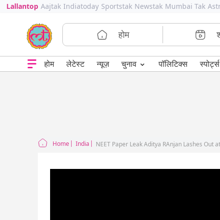
Lallantop
Aajtak
Indiatoday
Sportstak
Newstak
Mumbai Tak
Ast
होम
⌄
चुनाव
होम
लेटेस्ट
न्यूज़
पॉलिटिक्स
स्पोर्ट्स
Home
India
NEET Paper Leak Aditya RAnjan Lashes Out 