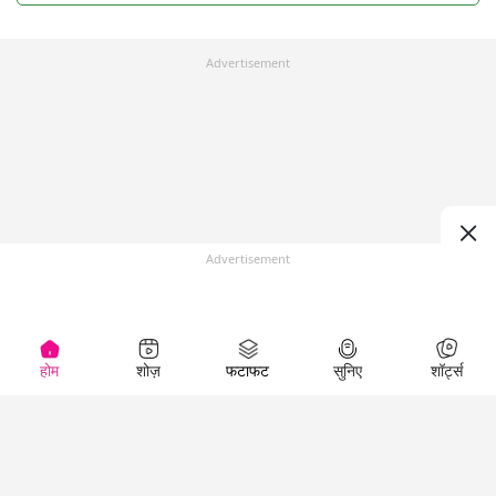
Advertisement
Advertisement
होम
शोज़
फटाफट
सुनिए
शॉर्ट्स
Top Shows
LallanKhas News
Entertainment
News
The Lallantop Show
Hindi Satire & Humor
Duniyadaari
Lallankhas Specials