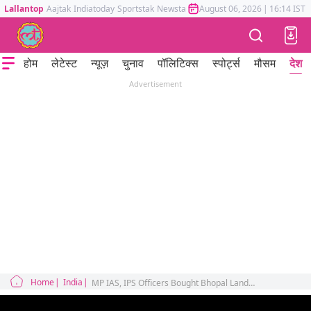
Lallantop
Aajtak
Indiatoday
Sportstak
Newstak
Mumbai Tak
August 06, 2026
Astrotak
|
16:14 IST
होम
लेटेस्ट
न्यूज़
चुनाव
पॉलिटिक्स
स्पोर्ट्स
मौसम
देश
Advertisement
Home
India
MP IAS, IPS Officers Bought Bhopal Land Before Bypass Approval