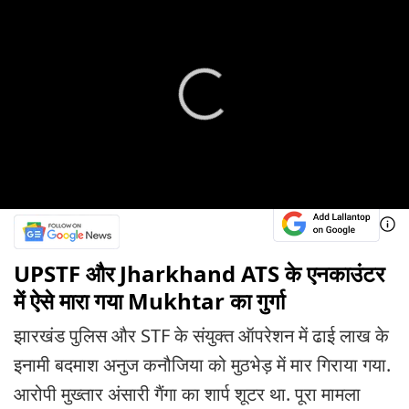
UPSTF और Jharkhand ATS के एनकाउंटर
में ऐसे मारा गया Mukhtar का गुर्गा
झारखंड पुलिस और STF के संयुक्त ऑपरेशन में ढाई लाख के
इनामी बदमाश अनुज कनौजिया को मुठभेड़ में मार गिराया गया.
आरोपी मुख्तार अंसारी गैंगा का शार्प शूटर था. पूरा मामला