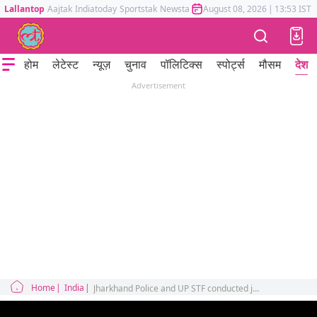
Lallantop
Aajtak
Indiatoday
Sportstak
Newstak
Mumbai Tak
August 08, 2026
Astrotak
|
13:53 IST
होम
लेटेस्ट
न्यूज़
चुनाव
पॉलिटिक्स
स्पोर्ट्स
मौसम
देश
Advertisement
Home
India
Jharkhand Police and UP STF conducted joint operation, Criminal Anuj Kanojia killed in an encounter