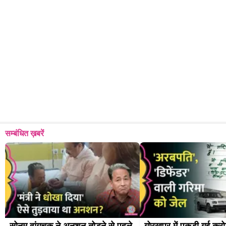
सम्बंधित ख़बरें
सोनम वांगचुक ने अनशन तोड़ने से पहले 
गोरखपुर में पकड़ी गई करो