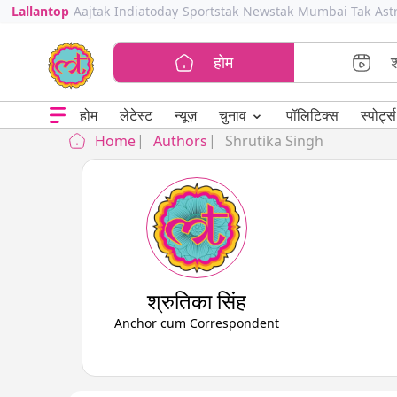
Lallantop
Aajtak
Indiatoday
Sportstak
Newstak
Mumbai Tak
Ast
होम
⌄
चुनाव
होम
लेटेस्ट
न्यूज़
पॉलिटिक्स
स्पोर्ट्स
Home
Authors
Shrutika Singh
श्रुतिका सिंह
Anchor cum Correspondent