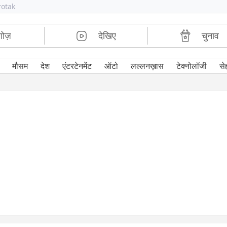
rotak
शोज़
देखिए
चुनाव
मौसम
देश
एंटरटेनमेंट
ऑटो
लल्लनख़ास
टेक्नोलॉजी
से