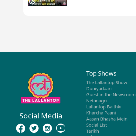
Top Shows
The Lallantop Show
Duniyadaari
Guest in the Newsroom
Netanagri
Lallantop Baithki
Kharcha Paani
Social Media
Aasan Bhasha Mein
Social List
Tarikh