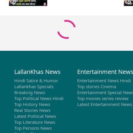
LallanKhas News
Entertainment New
Hindi Satire & Humor
Entertainment News Hindi
Lallankhas Specials
Top stories Cinema
Breaking News
Entertainment Special New
Top Political News Hindi
Top movies series review
Top History News
Latest Entertainment News
Real Stories News
Latest Political News
Top Literature News
Top Persons News