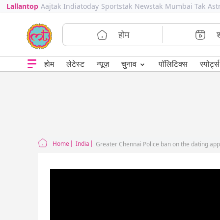
Lallantop
Aajtak
Indiatoday
Sportstak
Newstak
Mumbai Tak
Ast
होम
⌄
चुनाव
होम
लेटेस्ट
न्यूज़
पॉलिटिक्स
स्पोर्ट्स
Home
India
Greater Chennai Police ban on the dating app