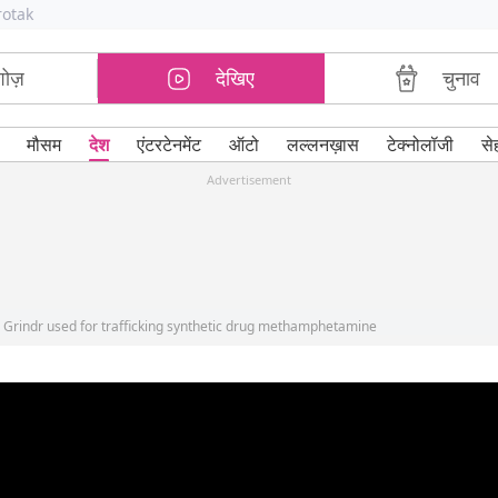
rotak
शोज़
देखिए
चुनाव
मौसम
देश
एंटरटेनमेंट
ऑटो
लल्लनख़ास
टेक्नोलॉजी
से
Advertisement
 Grindr used for trafficking synthetic drug methamphetamine