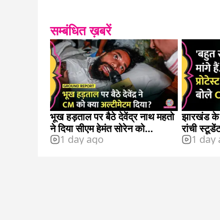
सम्बंधित ख़बरें
भूख हड़ताल पर बैठे देवेंद्र नाथ महतो
झारखंड के म
ने दिया सीएम हेमंत सोरेन को
रांची स्टूडे
1 day ago
1 day
अल्टीमेटम