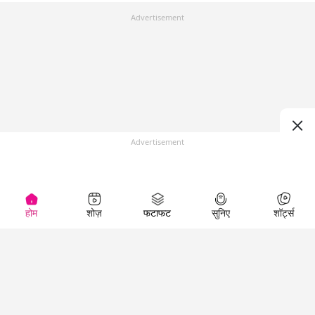
Advertisement
Advertisement
होम
शोज़
फटाफट
सुनिए
शॉर्ट्स
Top Shows
LallanKhas News
Entertainment
News
The Lallantop Show
Hindi Satire & Humor
Duniyadaari
Lallankhas Specials
Guest in the
Breaking News
Entertainment News
Newsroom
Top Political News
Hindi
Netanagri
Hindi
Top stories Cinema