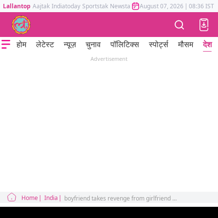
Lallantop
Aajtak
Indiatoday
Sportstak
Newstak
Mumbai Tak
August 07, 2026
Astrotak
|
08:36 IST
होम
लेटेस्ट
न्यूज़
चुनाव
पॉलिटिक्स
स्पोर्ट्स
मौसम
देश
Advertisement
Home
India
boyfriend takes revenge from girlfriend using flipkart and amazon cash on delivery