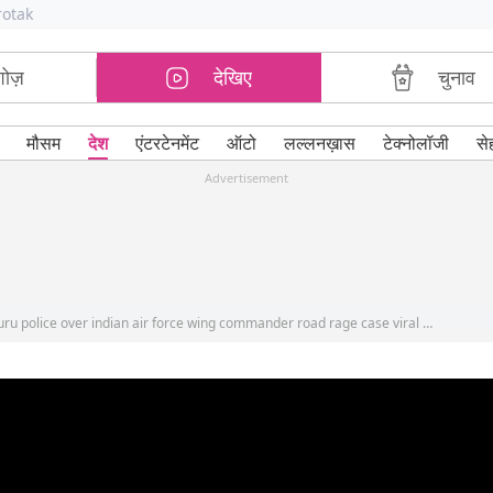
rotak
शोज़
देखिए
चुनाव
मौसम
देश
एंटरटेनमेंट
ऑटो
लल्लनख़ास
टेक्नोलॉजी
से
Advertisement
attempt to murder case registered by bengaluru police over indian air force wing commander road rage case viral video