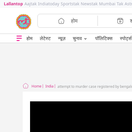
Lallantop
Aajtak
Indiatoday
Sportstak
Newstak
Mumbai Tak
Ast
होम
⌄
चुनाव
होम
लेटेस्ट
न्यूज़
पॉलिटिक्स
स्पोर्ट्स
Home
India