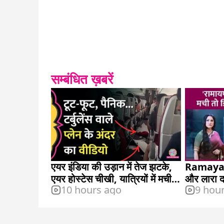
सम्बंधित ख़बरें
एयर इंडिया की उड़ान में तेज झटके,
Ramayana 
एयर होस्टेस चीखी, यात्रियों में मची
और लारा दत
10 hours ago
9 hou
अफरा तफरी
हुई, आया 