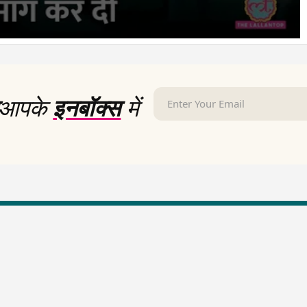
आपके
इनबॉक्स
में
LallanKhas News
Entertainment New
Hindi Satire & Humor
Entertainment News Hindi
Lallankhas Specials
Top stories Cinema
Breaking News
Entertainment Special New