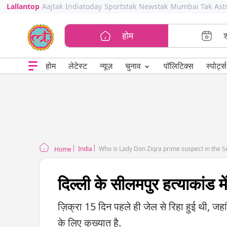
Lallantop
Aajtak
Indiatoday
Sportstak
Newstak
Mumbai Tak
Ast
होम
⌄
चुनाव
होम
लेटेस्ट
न्यूज़
पॉलिटिक्स
स्पोर्ट्स
India
Who is Lady Don Ziqra prime suspect in the
Home
दिल्ली के सीलमपुर हत्याकांड म
ज़िक्रा 15 दिन पहले ही जेल से रिहा हुई थी, जहा
के लिए कुख्यात है.