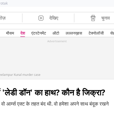
rotak
शोज़
देखिए
चुनाव
मौसम
देश
एंटरटेनमेंट
ऑटो
लल्लनख़ास
टेक्नोलॉजी
से
Advertisement
 Seelampur Kunal murder case
ें 'लेडी डॉन' का हाथ? कौन है जिक्रा?
ं वो आर्म्स एक्ट के तहत बंद थी. वो हमेशा अपने साथ बंदूक रखने