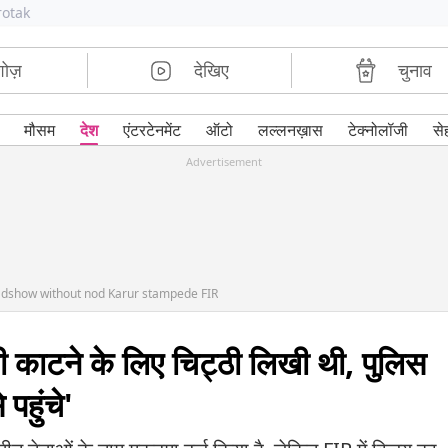
rotak
शोज़
देखिए
चुनाव
मौसम
देश
एंटरटेनमेंट
ऑटो
लल्लनख़ास
टेक्नोलॉजी
से
Advertisement
oadshow without nod Karur stampede FIR
जली काटने के लिए चिट्ठी लिखी थी, पुलिस
 पहुंचे'