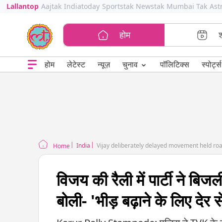
Lallantop
Aajtak
Indiatoday
Sportstak
Newstak
Mumbai Tak
Ast
होम
⌄
चुनाव
होम
लेटेस्ट
न्यूज़
पॉलिटिक्स
स्पोर्ट्स
India
Vijay deliberately delayed movement held r
Home
विजय की रैली में पार्टी ने बि
बोली- 'भीड़ बढ़ाने के लिए देर से