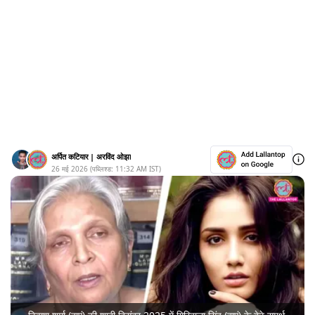
अर्पित कटियार
|
अरविंद ओझा
26 मई 2026
(पब्लिश्ड:
11:32 AM
IST)