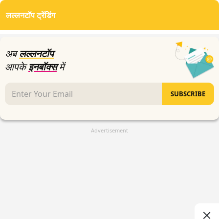
of
लल्लनटॉप ट्रेंडिंग
3
minutes,
10
seconds
अब
लल्लनटॉप
आपके
इनबॉक्स
में
SUBSCRIBE
Advertisement