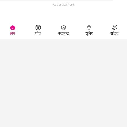
Advertisement
होम
शोज़
फटाफट
सुनिए
शॉर्ट्स
(
)
Top Shows
LallanKhas News
Entertainment
News
The Lallantop Show
Hindi Satire & Humor
Duniyadaari
Lallankhas Specials
Guest in the
Breaking News
Entertainment News
Newsroom
Top Political News
Hindi
Netanagri
Hindi
Top stories Cinema
Lallantop Baithki
Top History News
Entertainment Special
Kharcha Paani
Real Stories News
News
Aasan Bhasha Mein
Latest Political News
Top movies series
Social List
Top Literature News
review
Tarikh
Top Persons News
Latest Entertainment
Sehat
Top Profiles
News
The Cinema Show
Viral News
Business News
Technology
Top News
News
Business News in
Breaking News Hindi
Hindi
Top News Hindi
Latest Business News
Technology News in
Latest News Hindi
Business Special News
Hindi
Social Media News