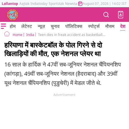
Lallantop
Aajtak
Indiatoday
Sportstak
Newstak
Mumbai Tak
August 07, 2026
Astrotak
|
14:02 IST
होम
लेटेस्ट
न्यूज़
चुनाव
पॉलिटिक्स
स्पोर्ट्स
मौसम
देश
India
Teen dies in freak accident as basketball pole crushes him tragedy on camera
Home
हरियाणा में बास्केटबॉल के पोल गिरने से दो
खिलाड़ियों की मौत, एक नेशनल प्लेयर था
16 साल के हार्दिक ने 47वीं सब-जूनियर नेशनल चैंपियनशिप
(कांगड़ा), 49वीं सब-जूनियर नेशनल (हैदराबाद) और 39वीं
यूथ नेशनल चैंपियनशिप (पुडुचेरी) में मेडल जीते थे.
Advertisement