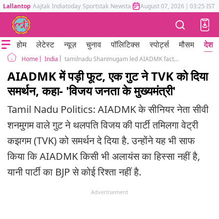
Lallantop
Aajtak
Indiatoday
Sportstak
Newstak
Mumbai Tak
August 07, 2026
Astrotak
|
03:25 IST
होम
लेटेस्ट
न्यूज़
चुनाव
पॉलिटिक्स
स्पोर्ट्स
मौसम
देश
India
tamilnadu Shanmugam led AIADMK faction extends support to Vijay TVK
Home
AIADMK में पड़ी फूट, एक गुट ने TVK को दिया
समर्थन, कहा- 'विजय जनता के मुख्यमंत्री'
Tamil Nadu Politics: AIADMK के सीनियर नेता सीवी
शनमुगम वाले गुट ने थलपति विजय की पार्टी तमिलगा वेट्री
कझगम (TVK) को समर्थन दे दिया है. उन्होंने यह भी साफ
किया कि AIADMK किसी भी अलायंस का हिस्सा नहीं है,
यानी पार्टी का BJP से कोई रिश्ता नहीं है.
Advertisement