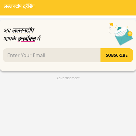
of
लल्लनटॉप ट्रेंडिंग
3
minutes,
57
seconds
अब
लल्लनटॉप
आपके
इनबॉक्स
में
SUBSCRIBE
Advertisement