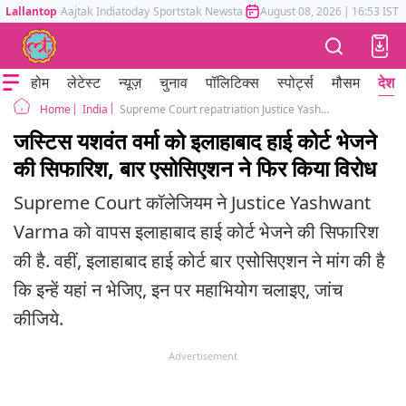
Lallantop
Aajtak
Indiatoday
Sportstak
Newstak
Mumbai Tak
August 08, 2026
Astrotak
|
16:53 IST
होम
लेटेस्ट
न्यूज़
चुनाव
पॉलिटिक्स
स्पोर्ट्स
मौसम
देश
India
Supreme Court repatriation Justice Yashwant Verma to Allahabad High Court Bar Association protested
Home
जस्टिस यशवंत वर्मा को इलाहाबाद हाई कोर्ट भेजने
की सिफारिश, बार एसोसिएशन ने फिर किया विरोध
Supreme Court कॉलेजियम ने Justice Yashwant
Varma को वापस इलाहाबाद हाई कोर्ट भेजने की सिफारिश
की है. वहीं, इलाहाबाद हाई कोर्ट बार एसोसिएशन ने मांग की है
कि इन्हें यहां न भेजिए, इन पर महाभियोग चलाइए, जांच
कीजिये.
Advertisement