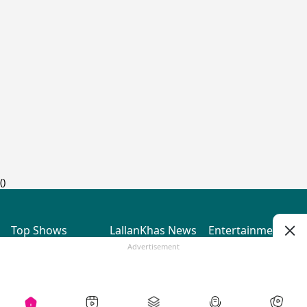
(
)
Top Shows
LallanKhas News
Entertainment
News
The Lallantop Show
Hindi Satire & Humor
Advertisement
Duniyadaari
Lallankhas Specials
Guest in the
Breaking News
Entertainment News
Newsroom
Top Political News
Hindi
Netanagri
Hindi
Top stories Cinema
Lallantop Baithki
Top History News
Entertainment Special
Kharcha Paani
Real Stories News
News
Aasan Bhasha Mein
Latest Political News
Top movies series