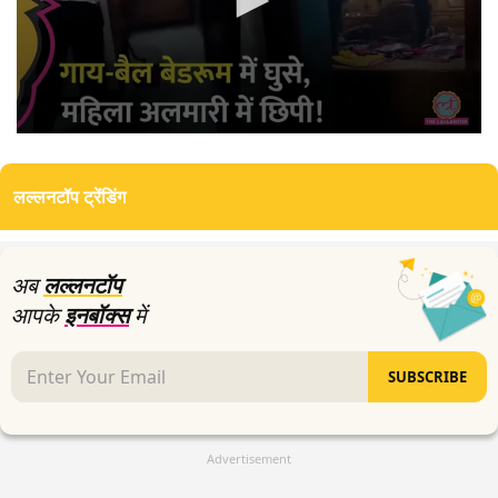
0
seconds
of
लल्लनटॉप ट्रेंडिंग
2
minutes,
45
seconds
अब
लल्लनटॉप
आपके
इनबॉक्स
में
SUBSCRIBE
Advertisement