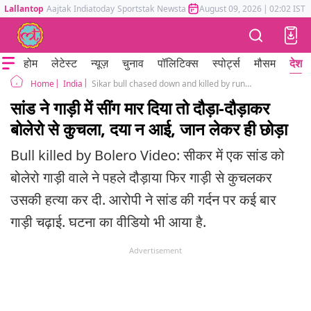
Lallantop
Aajtak
Indiatoday
Sportstak
Newstak
Mumbai Tak
August 09, 2026
Astrotak
|
02:02 IST
होम
लेटेस्ट
न्यूज़
चुनाव
पॉलिटिक्स
स्पोर्ट्स
मौसम
देश
India
Sikar bull chased down and killed by running over vehicle video
Home
सांड ने गाड़ी में सींग मार दिया तो दौड़ा-दौड़ाकर
बोलेरो से कुचला, दया न आई, जान लेकर ही छोड़ा
Bull killed by Bolero Video: सीकर में एक सांड को
बोलेरो गाड़ी वाले ने पहले दौड़ाया फिर गाड़ी से कुचलकर
उसकी हत्या कर दी. आरोपी ने सांड की गर्दन पर कई बार
गाड़ी चढ़ाई. घटना का वीडियो भी आया है.
Advertisement