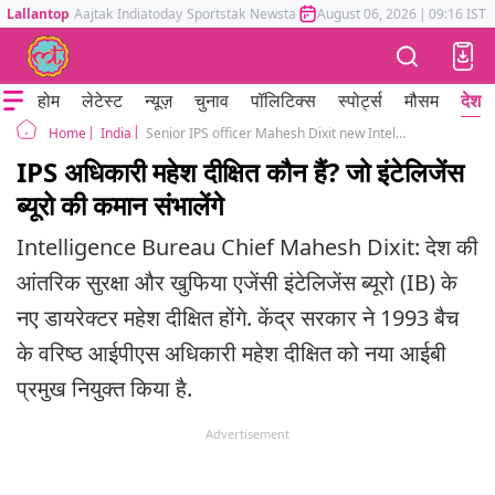
Lallantop
Aajtak
Indiatoday
Sportstak
Newstak
Mumbai Tak
August 06, 2026
Astrotak
|
09:16 IST
होम
लेटेस्ट
न्यूज़
चुनाव
पॉलिटिक्स
स्पोर्ट्स
मौसम
देश
India
Senior IPS officer Mahesh Dixit new Intelligence Bureau Chief
Home
IPS अधिकारी महेश दीक्षित कौन हैं? जो इंटेलिजेंस
ब्यूरो की कमान संभालेंगे
Intelligence Bureau Chief Mahesh Dixit: देश की
आंतरिक सुरक्षा और खुफिया एजेंसी इंटेलिजेंस ब्यूरो (IB) के
नए डायरेक्टर महेश दीक्षित होंगे. केंद्र सरकार ने 1993 बैच
के वरिष्ठ आईपीएस अधिकारी महेश दीक्षित को नया आईबी
प्रमुख नियुक्त किया है.
Advertisement