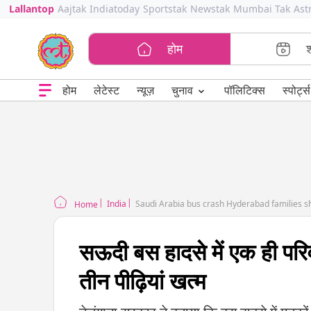
Lallantop
Aajtak
Indiatoday
Sportstak
Newstak
Mumbai Tak
Ast
होम
⌄
चुनाव
होम
लेटेस्ट
न्यूज़
पॉलिटिक्स
स्पोर्ट्स
India
Saudi Arabia bus crash Hyderabad families sha
Home
सऊदी बस हादसे में एक ही परि
तीन पीढ़ियां खत्म