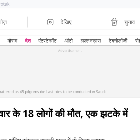
rotak
शोज़
देखिए
चुनाव
मौसम
देश
एंटरटेनमेंट
ऑटो
लल्लनख़ास
टेक्नोलॉजी
से
Advertisement
ttered as 45 pilgrims die Last rites to be conducted in Saudi
वार के 18 लोगों की मौत, एक झटके में