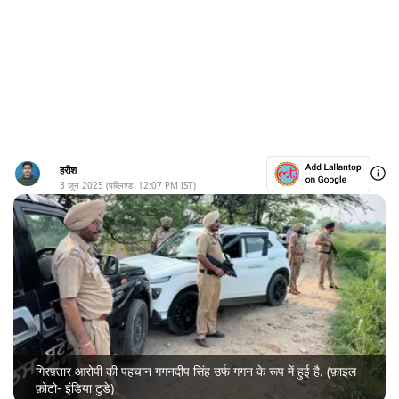
हरीश
3 जून 2025
(पब्लिश्ड:
12:07 PM
IST)
गिरफ़्तार आरोपी की पहचान गगनदीप सिंह उर्फ ​​गगन के रूप में हुई है. (फ़ाइल
फ़ोटो- इंडिया टुडे)