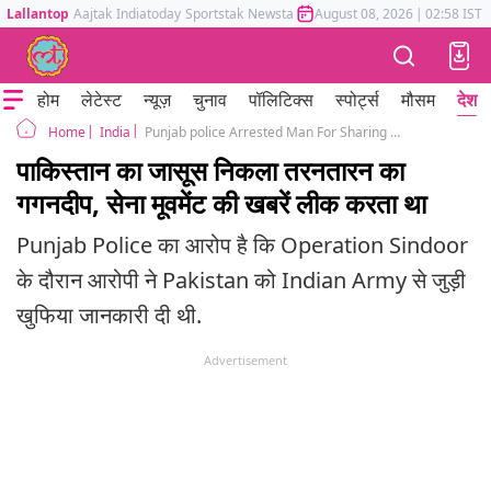
Lallantop
Aajtak
Indiatoday
Sportstak
Newstak
Mumbai Tak
August 08, 2026
Astrotak
|
02:58 IST
होम
लेटेस्ट
न्यूज़
चुनाव
पॉलिटिक्स
स्पोर्ट्स
मौसम
देश
India
Punjab police Arrested Man For Sharing Army Details During Operation Sindoor With Pakistan
Home
पाकिस्तान का जासूस निकला तरनतारन का
गगनदीप, सेना मूवमेंट की खबरें लीक करता था
Punjab Police का आरोप है कि Operation Sindoor
के दौरान आरोपी ने Pakistan को Indian Army से जुड़ी
खुफिया जानकारी दी थी.
Advertisement