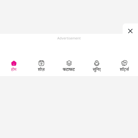
Advertisement
होम
शोज़
फटाफट
सुनिए
शॉर्ट्स
(
)
Top Shows
LallanKhas News
Entertainment
News
The Lallantop Show
Hindi Satire & Humor
Duniyadaari
Lallankhas Specials
Guest in the
Breaking News
Entertainment News
Newsroom
Top Political News
Hindi
Netanagri
Hindi
Top stories Cinema
Lallantop Baithki
Top History News
Entertainment Special
Kharcha Paani
Real Stories News
News
Aasan Bhasha Mein
Latest Political News
Top movies series
Social List
Top Literature News
review
Tarikh
Top Persons News
Latest Entertainment
Sehat
Top Profiles
News