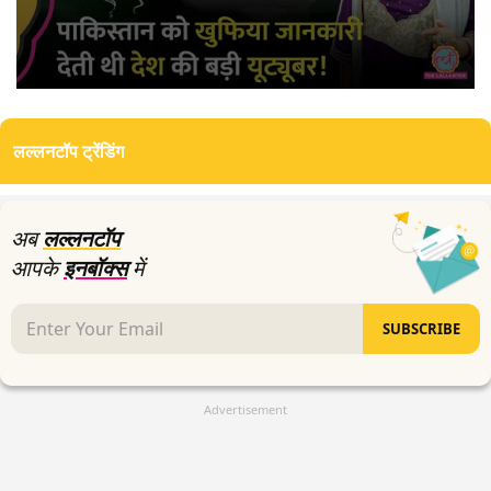
0
seconds
of
लल्लनटॉप ट्रेंडिंग
6
minutes,
49
seconds
अब
लल्लनटॉप
आपके
इनबॉक्स
में
SUBSCRIBE
Advertisement