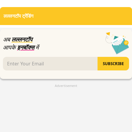
लल्लनटॉप ट्रेंडिंग
अब
लल्लनटॉप
आपके
इनबॉक्स
में
SUBSCRIBE
Advertisement