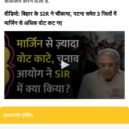
कलंकित करने वाला है.
वीडियो: बिहार के SIR ने चौंकाया, पटना समेत 3 जिलों में
मार्जिन से अधिक वोट कट गए
0
seconds
of
लल्लनटॉप ट्रेंडिंग
5
minutes,
56
seconds