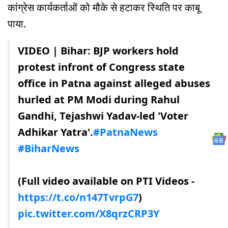
कांग्रेस कार्यकर्ताओं को मौके से हटाकर स्थिति पर काबू
पाया.
VIDEO | Bihar: BJP workers hold
protest infront of Congress state
office in Patna against alleged abuses
hurled at PM Modi during Rahul
Gandhi, Tejashwi Yadav-led 'Voter
Adhikar Yatra'.
#PatnaNews
#BiharNews
(Full video available on PTI Videos -
https://t.co/n147TvrpG7
)
pic.twitter.com/X8qrzCRP3Y