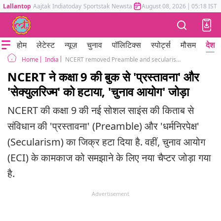
Lallantop
Aajtak
Indiatoday
Sportstak
Newstak
Mumbai Tak
August 08, 2026
Astrotak
|
05:18 IST
होम
लेटेस्ट
न्यूज़
चुनाव
पॉलिटिक्स
स्पोर्ट्स
मौसम
देश
India
NCERT removed Preamble and secularism Secular Class 9 Social Science textbook add eci
Home
NCERT ने कक्षा 9 की बुक से 'प्रस्तावना' और
'सेक्युलरिज्म' को हटाया, 'चुनाव आयोग' जोड़ा
NCERT की कक्षा 9 की नई सोशल साइंस की किताब से
संविधान की 'प्रस्तावना' (Preamble) और 'धर्मनिरपेक्ष'
(Secularism) का जिक्र हटा दिया है. वहीं, चुनाव आयोग
(ECI) के कामकाज को समझाने के लिए नया चैप्टर जोड़ा गया
है.
Advertisement