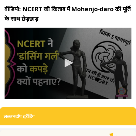
वीडियो: NCERT की किताब में Mohenjo-daro की मूर्ति
के साथ छेड़छाड़
0
seconds
of
लल्लनटॉप ट्रेंडिंग
0
seconds