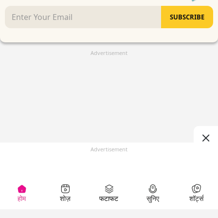
SUBSCRIBE
Advertisement
Advertisement
होम
शोज़
फटाफट
सुनिए
शॉर्ट्स
(
)