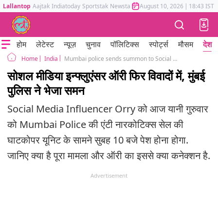
Lallantop
Aajtak
Indiatoday
Sportstak
Newstak
Mumbai Tak
August 10, 2026
Astrotak
|
18:43 IST
होम
लेटेस्ट
न्यूज़
चुनाव
पॉलिटिक्स
स्पोर्ट्स
मौसम
देश
India
Mumbai police sends summon to Social Media Influencer orry on a drug related case
Home
सोशल मीडिया इन्फ्लुएंसर ऑरी फिर विवादों में, मुंबई
पुलिस ने भेजा समन
Social Media Influencer Orry को आज यानी गुरुवार
को Mumbai Police की एंटी नारकोटिक्स सेल की
घाटकोपर यूनिट के सामने सुबह 10 बजे पेश होना होगा.
जानिए क्या है पूरा मामला और ऑरी का इससे क्या कनेक्शन है.
Advertisement