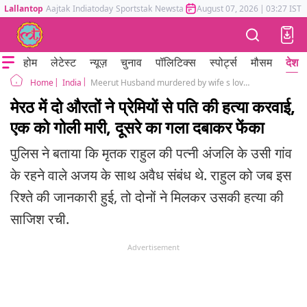
Lallantop
Aajtak
Indiatoday
Sportstak
Newstak
Mumbai Tak
August 07, 2026
Astrotak
|
03:27 IST
होम
लेटेस्ट
न्यूज़
चुनाव
पॉलिटिक्स
स्पोर्ट्स
मौसम
देश
India
Meerut Husband murdered by wife s lover extramarital affair uttar pradesh
Home
मेरठ में दो औरतों ने प्रेमियों से पति की हत्या करवाई,
एक को गोली मारी, दूसरे का गला दबाकर फेंका
पुलिस ने बताया कि मृतक राहुल की पत्नी अंजलि के उसी गांव
के रहने वाले अजय के साथ अवैध संबंध थे. राहुल को जब इस
रिश्ते की जानकारी हुई, तो दोनों ने मिलकर उसकी हत्या की
साजिश रची.
Advertisement