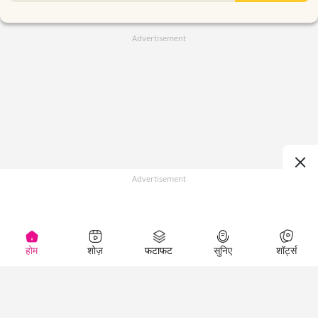
Advertisement
Advertisement
होम
शोज़
फटाफट
सुनिए
शॉर्ट्स
(
)
Top Shows
LallanKhas News
Entertainment