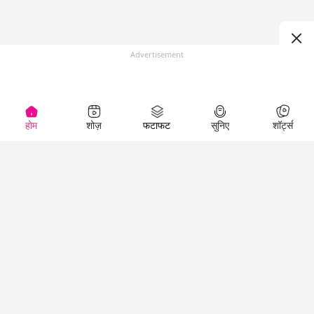
Advertisement
होम
शोज़
फटाफट
सुनिए
शॉर्ट्स
(
)
Top Shows
LallanKhas News
Entertainment
News
The Lallantop Show
Hindi Satire & Humor
Duniyadaari
Lallankhas Specials
Guest in the
Breaking News
Entertainment News
Newsroom
Top Political News
Hindi
Netanagri
Hindi
Top stories Cinema
Lallantop Baithki
Top History News
Entertainment Special
Kharcha Paani
Real Stories News
News
Aasan Bhasha Mein
Latest Political News
Top movies series
Social List
Top Literature News
review
Tarikh
Top Persons News
Latest Entertainment
Sehat
Top Profiles
News
The Cinema Show
Viral News