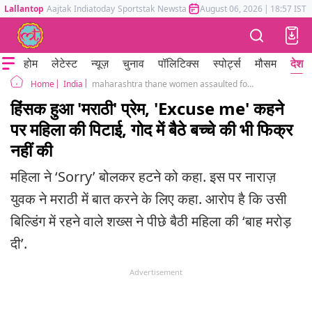
Lallantop
Aajtak
Indiatoday
Sportstak
Newstak
Mumbai Tak
August 06, 2026
Astrotak
|
18:57 IST
होम
लेटेस्ट
न्यूज़
चुनाव
पॉलिटिक्स
स्पोर्ट्स
मौसम
देश
India
maharashtra thane women assaulted for not speaking marathi
Home
हिंसक हुआ 'मराठी' प्रेम, 'Excuse me' कहने
पर महिला की पिटाई, गोद में बैठे बच्चे की भी फिक्र
नहीं की
महिला ने ‘Sorry’ बोलकर हटने को कहा. इस पर नाराज़
युवक ने मराठी में बात करने के लिए कहा. आरोप है कि उसी
बिल्डिंग में रहने वाले शख्स ने पीछे बैठी महिला की ‘बाह मरोड़
दी’.
Advertisement