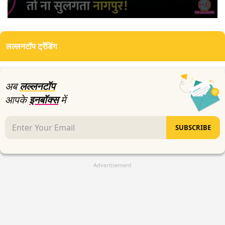
0
seconds
of
लल्लनटॉप ट्रेंडिंग
4
minutes,
48
seconds
अब
लल्लनटॉप
आपके
इनबॉक्स
में
SUBSCRIBE
Advertisement