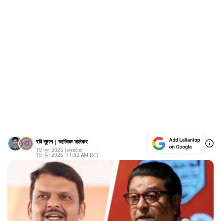
रवि सुमन
|
ऋत्विक भालेकर
19 जून 2025
(अपडेटेड:
19 जून 2025
,
11:32 AM
IST)