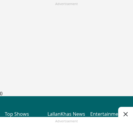
Advertisement
(
)
Top Shows
LallanKhas News
Entertainment
News
The Lallantop Show
Hindi Satire & Humor
Advertisement
Duniyadaari
Lallankhas Specials
Guest in the
Breaking News
Entertainment News
Newsroom
Top Political News
Hindi