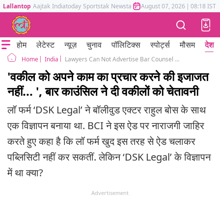
Lallantop
Aajtak
Indiatoday
Sportstak
Newstak
Mumbai Tak
August 07, 2026
Astrotak
|
08:18 IST
होम
लेटेस्ट
न्यूज़
चुनाव
पॉलिटिक्स
स्पोर्ट्स
मौसम
देश
India
Lawyers Can Not Advertise Bar Counsel Says DSK Legal to Remove Ad of Actor Rahul Bose
Home
'वकील को अपने काम का प्रचार करने की इजाजत
नहीं... ', बार काउंसिल ने दी वकीलों को चेतावनी
लॉ फर्म ‘DSK Legal’ ने बॉलीवुड एक्टर राहुल बोस के साथ
एक विज्ञापन बनाया था. BCI ने इस ऐड पर नाराजगी जाहिर
करते हुए कहा है कि लॉ फर्म खुद इस तरह से ऐड चलाकर
पब्लिसिटी नहीं कर सकतीं. लेकिन ‘DSK Legal’ के विज्ञापन
में था क्या?
Advertisement