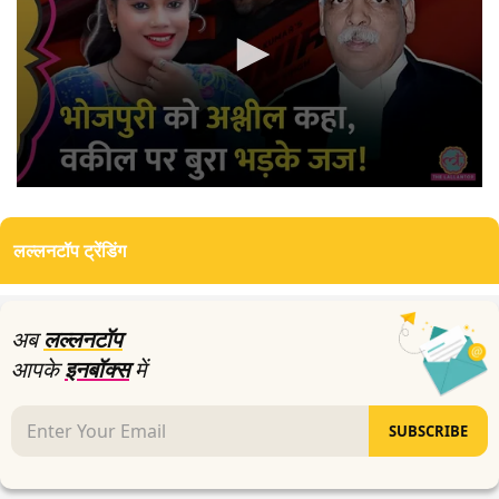
0
seconds
of
लल्लनटॉप ट्रेंडिंग
2
minutes,
43
seconds
अब
लल्लनटॉप
आपके
इनबॉक्स
में
SUBSCRIBE