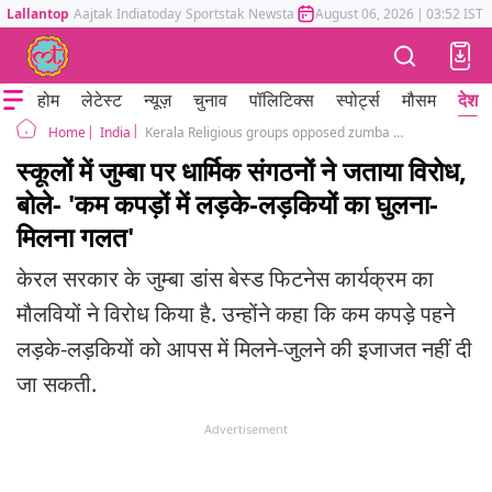
Lallantop
Aajtak
Indiatoday
Sportstak
Newstak
Mumbai Tak
August 06, 2026
Astrotak
|
03:52 IST
होम
लेटेस्ट
न्यूज़
चुनाव
पॉलिटिक्स
स्पोर्ट्स
मौसम
देश
India
Kerala Religious groups opposed zumba dance based fitness programme to schools
Home
स्कूलों में जुम्बा पर धार्मिक संगठनों ने जताया विरोध,
बोले- 'कम कपड़ों में लड़के-लड़कियों का घुलना-
मिलना गलत'
केरल सरकार के जुम्बा डांस बेस्ड फिटनेस कार्यक्रम का
मौलवियों ने विरोध किया है. उन्होंने कहा कि कम कपड़े पहने
लड़के-लड़कियों को आपस में मिलने-जुलने की इजाजत नहीं दी
जा सकती.
Advertisement