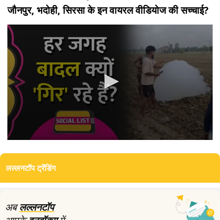
जौनपुर, भदोही, सिरसा के इन वायरल वीडियोज की सच्चाई?
0
seconds
of
लल्लनटॉप ट्रेंडिंग
6
minutes,
6
seconds
अब
लल्लनटॉप