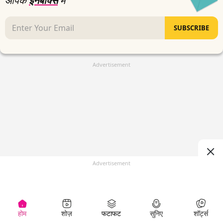
आपके
इनबॉक्स
में
SUBSCRIBE
Advertisement
Advertisement
होम
शोज़
फटाफट
सुनिए
शॉर्ट्स
(
)