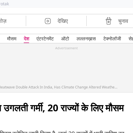
rotak
शोज़
देखिए
चुनाव
मौसम
देश
एंटरटेनमेंट
ऑटो
लल्लनख़ास
टेक्नोलॉजी
से
Advertisement
Monsoon Alert: Heavy Rain In 20 States And Heatwave Double Attack In India, Has Climate Change Altered Weather Calendar?
उगलती गर्मी, 20 राज्यों के लिए मौसम