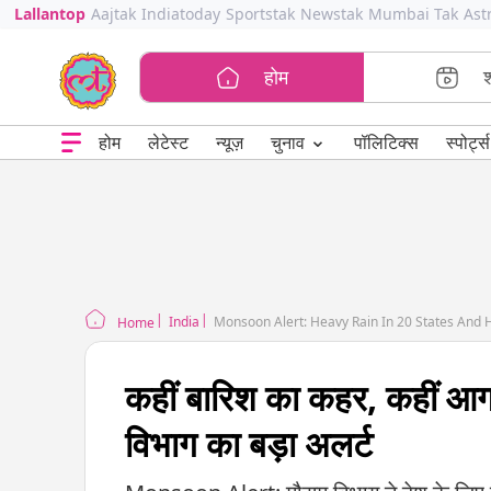
Lallantop
Aajtak
Indiatoday
Sportstak
Newstak
Mumbai Tak
Ast
होम
⌄
चुनाव
होम
लेटेस्ट
न्यूज़
पॉलिटिक्स
स्पोर्ट्स
India
Home
कहीं बारिश का कहर, कहीं आग 
विभाग का बड़ा अलर्ट