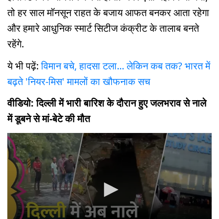
तो हर साल मॉनसून राहत के बजाय आफत बनकर आता रहेगा
और हमारे आधुनिक स्मार्ट सिटीज कंक्रीट के तालाब बनते
रहेंगे.
ये भी पढ़ें:
विमान बचे, हादसा टला... लेकिन कब तक? भारत में
बढ़ते 'नियर-मिस' मामलों का खौफनाक सच
वीडियो: दिल्ली में भारी बारिश के दौरान हुए जलभराव से नाले
में डूबने से मां-बेटे की मौत