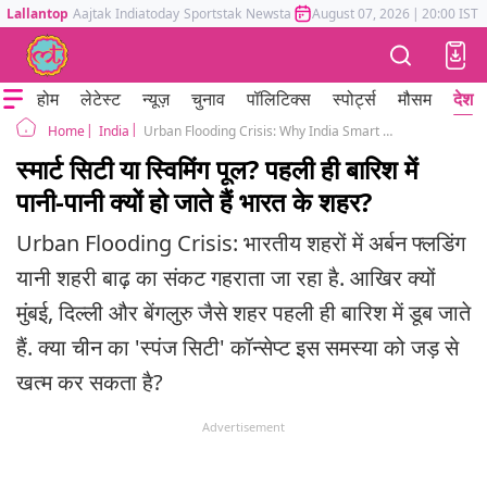
Lallantop
Aajtak
Indiatoday
Sportstak
Newstak
Mumbai Tak
August 07, 2026
Astrotak
|
20:00 IST
होम
लेटेस्ट
न्यूज़
चुनाव
पॉलिटिक्स
स्पोर्ट्स
मौसम
देश
India
Urban Flooding Crisis: Why India Smart Cities Turn Into Concrete Ponds In First Rain
Home
स्मार्ट सिटी या स्विमिंग पूल? पहली ही बारिश में
पानी-पानी क्यों हो जाते हैं भारत के शहर?
Urban Flooding Crisis: भारतीय शहरों में अर्बन फ्लडिंग
यानी शहरी बाढ़ का संकट गहराता जा रहा है. आखिर क्यों
मुंबई, दिल्ली और बेंगलुरु जैसे शहर पहली ही बारिश में डूब जाते
हैं. क्या चीन का 'स्पंज सिटी' कॉन्सेप्ट इस समस्या को जड़ से
खत्म कर सकता है?
Advertisement