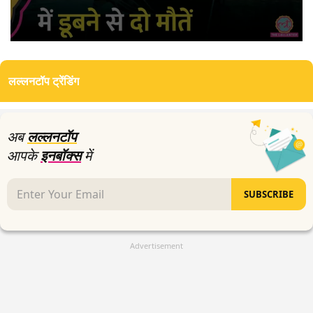
0
seconds
of
लल्लनटॉप ट्रेंडिंग
2
minutes,
1
second
अब
लल्लनटॉप
आपके
इनबॉक्स
में
SUBSCRIBE
Advertisement