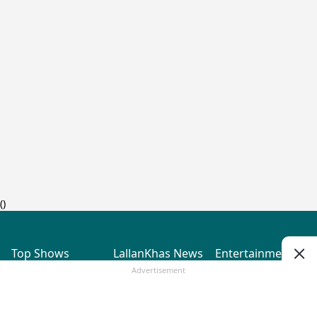
(
)
Top Shows
LallanKhas News
Entertainment
News
The Lallantop Show
Hindi Satire & Humor
Advertisement
Duniyadaari
Lallankhas Specials
Guest in the
Breaking News
Entertainment News
Newsroom
Top Political News
Hindi
Netanagri
Hindi
Top stories Cinema
Lallantop Baithki
Top History News
Entertainment Special