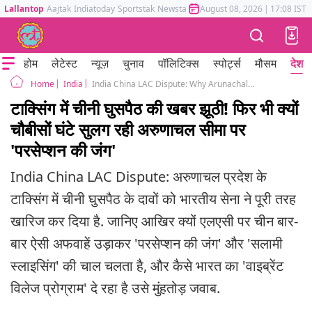
Lallantop
Aajtak
Indiatoday
Sportstak
Newstak
Mumbai Tak
August 08, 2026
Astrotak
|
17:08 IST
होम
लेटेस्ट
न्यूज़
चुनाव
पॉलिटिक्स
स्पोर्ट्स
मौसम
देश
India
India China LAC Dispute: Why Arunachal Pradesh Border Faces Psychological Warfare Despite Army Clarification
Home
टाक्सिंग में चीनी घुसपैठ की खबर झूठी! फिर भी क्यों
चौबीसों घंटे सुलग रही अरुणाचल सीमा पर
'परसेप्शन की जंग'
India China LAC Dispute: अरुणाचल प्रदेश के
टाक्सिंग में चीनी घुसपैठ के दावों को भारतीय सेना ने पूरी तरह
खारिज कर दिया है. जानिए आखिर क्यों एलएसी पर चीन बार-
बार ऐसी अफवाहें उड़ाकर 'परसेप्शन की जंग' और 'सलामी
स्लाइसिंग' की चाल चलता है, और कैसे भारत का 'वाइब्रेंट
विलेज प्रोग्राम' दे रहा है उसे मुंहतोड़ जवाब.