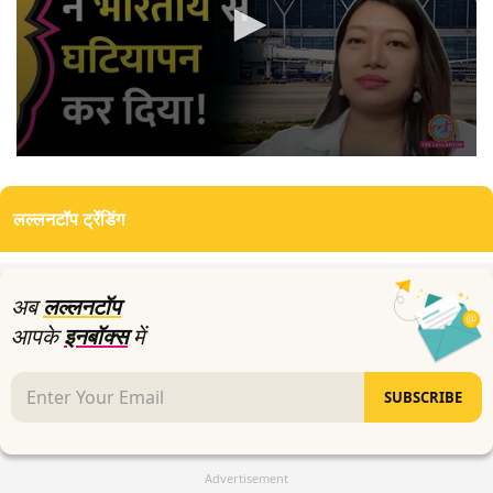
0
seconds
of
लल्लनटॉप ट्रेंडिंग
5
minutes,
30
seconds
अब
लल्लनटॉप
आपके
इनबॉक्स
में
SUBSCRIBE
Advertisement