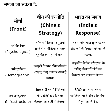
समजा जा सकता है.
चीन की रणनीति
भारत का जवाब
मोर्चा
(China's
(India's
(Front)
Strategy)
Response)
सोशल मीडिया पर पुरानी
भारतीय सेना द्वारा तुरंत खंडन
मनोवैज्ञानिक
तस्वीरें या वीडियो डालकर
और जमीनी फैक्ट्स को सामने
(Psychological)
घुसपैठ का भ्रम फैलाना.
रखना.
'वाइब्रेंट विलेज प्रोग्राम' के
एलएसी के पास 'शियाओकांग'
डेमोग्राफिक
जरिए सीमावर्ती गांवों का
(समृद्ध गांव) बसाकर आबादी
(Demographic)
विकास और पलायन रोकना.
बढ़ाना.
तिब्बत रीजन में मिलिट्री
BRO द्वारा सेला टनल,
इंफ्रास्ट्रक्चर
बेस, हेलिपैड और रेलवे
फ्रंटियर हाईवे और ऑल-वेदर
(Infrastructure)
नेटवर्क का तेजी से विस्तार.
रोड्स का निर्माण.