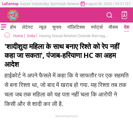
Lallantop
Aajtak
Indiatoday
Sportstak
Newstak
Mumbai Tak
August 06, 2026
Astrotak
|
05:51 IST
होम
लेटेस्ट
न्यूज़
चुनाव
पॉलिटिक्स
स्पोर्ट्स
मौसम
देश
India
Having Sexual Relation Outside Marriage Is not rape Says High Court
Home
'शादीशुदा महिला के साथ बनाए रिश्ते को रेप नहीं
कहा जा सकता', पंजाब-हरियाणा HC का अहम
आदेश
हाईकोर्ट ने अपने फैसले में कहा कि ये साफतौर पर एक सहमति
से बना रिश्ता था, जो बाद में खराब हो गया. यह रिश्ता तब तक
चला जब तक महिला को यह पता नहीं चला कि आरोपी ने
किसी और से शादी कर ली है.
Advertisement