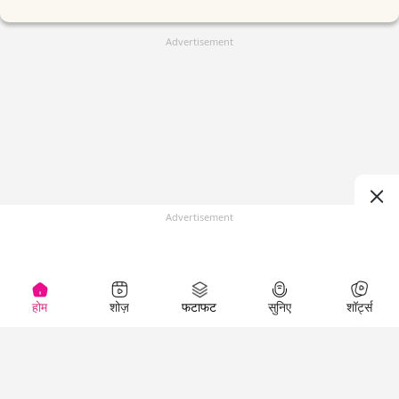
Advertisement
Advertisement
होम
शोज़
फटाफट
सुनिए
शॉर्ट्स
(
)
Top Shows
LallanKhas News
Entertainment
News
The Lallantop Show
Hindi Satire & Humor